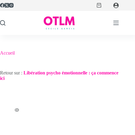
Passer
Panier
au
d’achat
contenu
Accueil
Boutique
Boutique
Retour sur :
Libération psycho émotionnelle : ça commence
ici