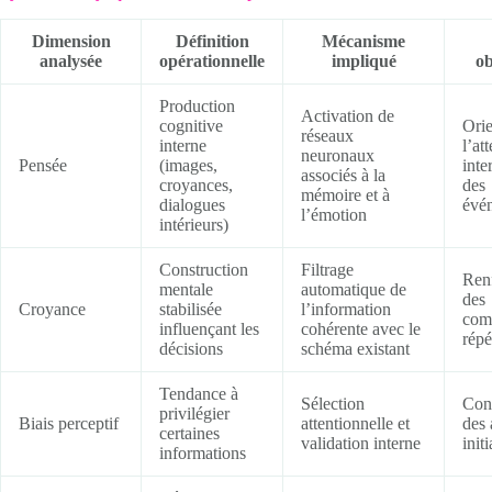
Dimension
Définition
Mécanisme
analysée
opérationnelle
impliqué
ob
Production
Activation de
cognitive
Orie
réseaux
interne
l’at
neuronaux
Pensée
(images,
inte
associés à la
croyances,
des
mémoire et à
dialogues
évé
l’émotion
intérieurs)
Construction
Filtrage
Ren
mentale
automatique de
des
Croyance
stabilisée
l’information
com
influençant les
cohérente avec le
répét
décisions
schéma existant
Tendance à
Sélection
Con
privilégier
Biais perceptif
attentionnelle et
des 
certaines
validation interne
initi
informations