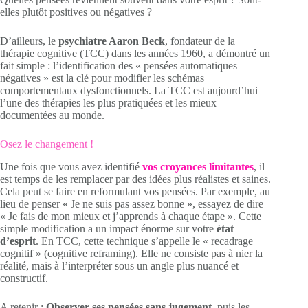
elles plutôt positives ou négatives ?
D’ailleurs, le
psychiatre Aaron Beck
, fondateur de la
thérapie cognitive (TCC) dans les années 1960, a démontré un
fait simple : l’identification des « pensées automatiques
négatives » est la clé pour modifier les schémas
comportementaux dysfonctionnels. La TCC est aujourd’hui
l’une des thérapies les plus pratiquées et les mieux
documentées au monde.
Osez le changement !
Une fois que vous avez identifié
vos croyances limitantes
, il
est temps de les remplacer par des idées plus réalistes et saines.
Cela peut se faire en reformulant vos pensées. Par exemple, au
lieu de penser « Je ne suis pas assez bonne », essayez de dire
« Je fais de mon mieux et j’apprends à chaque étape ». Cette
simple modification a un impact énorme sur votre
état
d’esprit
. En TCC, cette technique s’appelle le « recadrage
cognitif » (cognitive reframing). Elle ne consiste pas à nier la
réalité, mais à l’interpréter sous un angle plus nuancé et
constructif.
A retenir :
Observer ses pensées sans jugement
, puis les