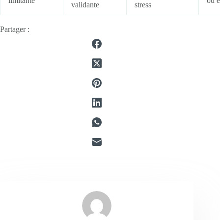
limitante
ou é
validante
stress
Partager :