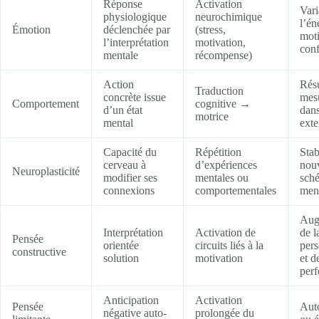
Réponse
Activation
Vari
physiologique
neurochimique
l’én
Émotion
déclenchée par
(stress,
moti
l’interprétation
motivation,
con
mentale
récompense)
Action
Résu
Traduction
concrète issue
mes
Comportement
cognitive →
d’un état
dans
motrice
mental
exte
Capacité du
Répétition
Stab
cerveau à
d’expériences
nou
Neuroplasticité
modifier ses
mentales ou
sch
connexions
comportementales
men
Aug
Interprétation
Activation de
de l
Pensée
orientée
circuits liés à la
per
constructive
solution
motivation
et d
per
Anticipation
Activation
Pensée
Aut
négative auto-
prolongée du