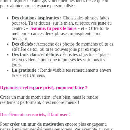
Pour t’inspirer davantage, voici quelques idées de ce que tu
peux ajouter sur cet espace personnalisé :
Des citations inspirantes :
Choisis des phrases faites
pour toi. Tu te doutes, sur le mien, tu retrouves juste au
centre : «
Jeanine, tu peux le faire
» et « Offre toi le
meilleur » car ces deux phrases m’inspirent et me
boostent.
Des clichés :
Accroche des photos de moments où tu as
été fière de toi, où tu te trouves jolie par exemple.
Des buts clairs et définis :
Écris tes objectifs et place-
les en évidence pour que tu puisses les voir tous les
jours.
La gratitude :
Rends visible tes remerciements envers
la vie et l’Univers.
Dynamiser cet espace privé, comment faire ?
Créer un mur de motivation, c’est bien, mais le rendre
réellement performant, c’est encore mieux !
Des éléments sensoriels, il faut oser !
Pour
créer un mur de motivation
encore plus engageant,
pense à intégrer des éléments sensoriels. Par exemple, tu peux